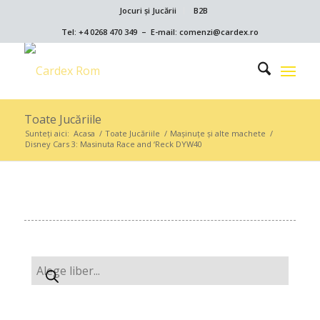
Jocuri și Jucării
B2B
Tel: +4 0268 470 349 – E-mail: comenzi@cardex.ro
Toate Jucăriile
Sunteți aici:
Acasa
/
Toate Jucăriile
/
Maşinuţe şi alte machete
/
Disney Cars 3: Masinuta Race and ‘Reck DYW40