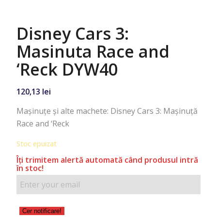
Disney Cars 3:
Masinuta Race and
‘Reck DYW40
120,13
lei
Maşinuţe şi alte machete: Disney Cars 3: Mașinuță
Race and ‘Reck
Stoc epuizat
Îţi trimitem alertă automată când produsul intră
în stoc!
Cer notificare!