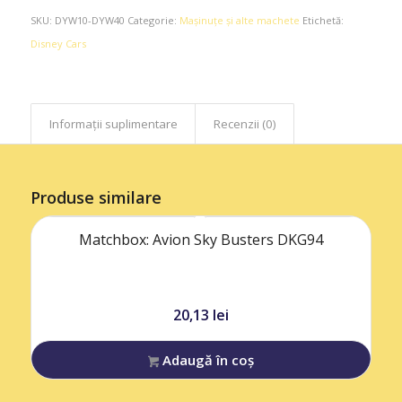
SKU:
DYW10-DYW40
Categorie:
Maşinuţe şi alte machete
Etichetă:
Disney Cars
Informații suplimentare
Recenzii (0)
Produse similare
Matchbox: Avion Sky Busters DKG94
20,13
lei
Adaugă în coș