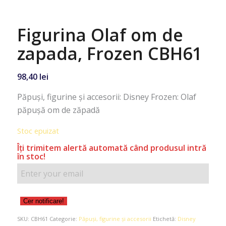
Figurina Olaf om de
zapada, Frozen CBH61
98,40
lei
Păpuşi, figurine şi accesorii: Disney Frozen: Olaf
păpuşă om de zăpadă
Stoc epuizat
Îţi trimitem alertă automată când produsul intră
în stoc!
Cer notificare!
SKU:
CBH61
Categorie:
Păpuşi, figurine şi accesorii
Etichetă:
Disney