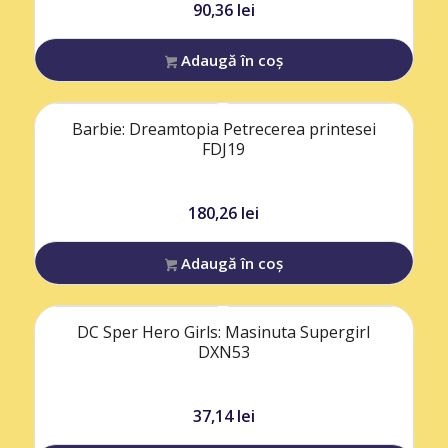
90,36
lei
Adaugă în coș
Barbie: Dreamtopia Petrecerea printesei
FDJ19
180,26
lei
Adaugă în coș
DC Sper Hero Girls: Masinuta Supergirl
DXN53
37,14
lei