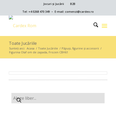
Jocuri și Jucării
B2B
Tel: +4 0268 470 349 – E-mail: comenzi@cardex.ro
Toate Jucăriile
Sunteți aici:
Acasa
/
Toate Jucăriile
/
Păpuşi, figurine şi accesorii
/
Figurina Olaf om de zapada, Frozen CBH61