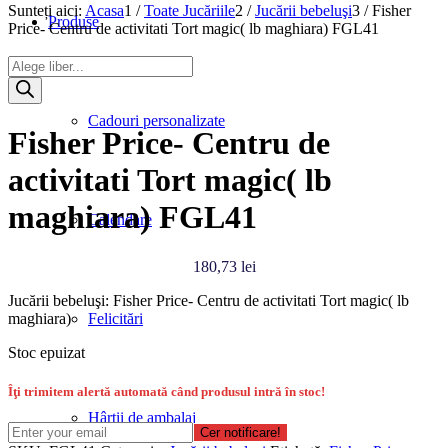
Sunteți aici:
Acasa
1
/
Toate Jucăriile
2
/
Jucării bebeluşi
3
/
Fisher
Produse
Price- Centru de activitati Tort magic( lb maghiara) FGL41
Products
search
Cadouri personalizate
Fisher Price- Centru de
activitati Tort magic( lb
maghiara) FGL41
Calendare
180,73
lei
Jucării bebeluşi: Fisher Price- Centru de activitati Tort magic( lb
maghiara)
Felicitări
Stoc epuizat
Îţi trimitem alertă automată când produsul intră în stoc!
Hârtii de ambalaj
Cer notificare!