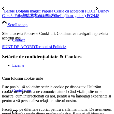
Barbie Dolphin magic: Papusa Celsie cu accesorii FDJ11
Disney
Jucării de construcţie
Cars 3: Fulger McQueen care vorbe?te(lb.maghiara) FGN48
Scroll to top
Site-ul acesta foloseste Cooki-uri. Continuarea navigarii reprezinta
acordul dvs.
Contact
SUNT DE ACORD
Termeni si Politici
×
Setările de confidențialitate
&
Cookies
Licențe
Cum folosim cookie-urile
Este posibil să solicităm setările cookie pe dispozitiv. Utilizăm
Contul meu
cookie-urile pentru a ne comunica atunci când vizitați site-urile
noastre, cum interacționați cu noi, pentru a vă îmbogăți experiența și
pentru a vă personaliza relația cu site-ul nostru.
Faceți clic pe diferitele rubrici pentru a afla mai multe. De asemenea,
puteți schimba unele dintre preferințele dvs. Rețineți că blocarea