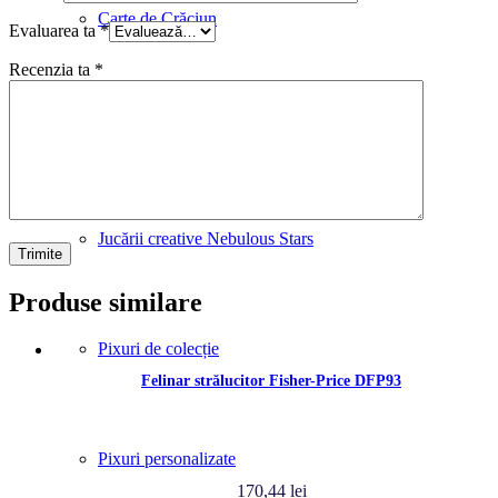
Carte de Crăciun
Evaluarea ta
*
Recenzia ta
*
Globuri de zapadă personalizate
Jucării creative Nebulous Stars
Produse similare
Pixuri de colecție
Felinar strălucitor Fisher-Price DFP93
Pixuri personalizate
170,44
lei