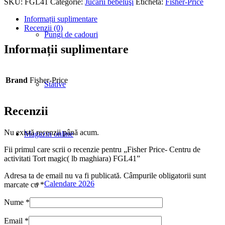
SKU:
FGL41
Categorie:
Jucării bebeluşi
Etichetă:
Fisher-Price
Informații suplimentare
Recenzii (0)
Pungi de cadouri
Informații suplimentare
Brand
Fisher-Price
Stative
Recenzii
Nu există recenzii până acum.
Magazin online
Fii primul care scrii o recenzie pentru „Fisher Price- Centru de
activitati Tort magic( lb maghiara) FGL41”
Adresa ta de email nu va fi publicată.
Câmpurile obligatorii sunt
Calendare 2026
marcate cu
*
Nume
*
Email
*