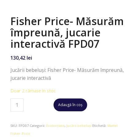
Fisher Price- Măsurăm
împreună, jucarie
interactivă FPD07
130,42
lei
Jucării bebeluşi: Fisher Price- Măsurăm împreună,
jucarie interactivă
Doar 2 rămase în stoc
Adaugă în coș
SKU:
FPD07
Categorii:
Evidențiate
,
Jucării bebeluşi
Etichetă:
Mattel
Fisher-Price