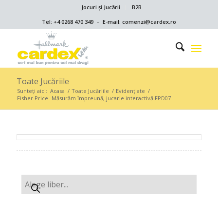
Jocuri și Jucării
B2B
Tel: +4 0268 470 349 – E-mail: comenzi@cardex.ro
Toate Jucăriile
Sunteți aici:
Acasa
/
Toate Jucăriile
/
Evidențiate
/
Fisher Price- Măsurăm împreună, jucarie interactivă FPD07