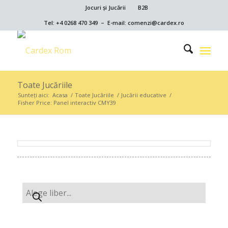
Jocuri și Jucării
B2B
Tel: +4 0268 470 349 – E-mail: comenzi@cardex.ro
Toate Jucăriile
Sunteți aici:
Acasa
/
Toate Jucăriile
/
Jucării educative
/
Fisher Price: Panel interactiv CMY39