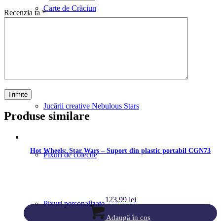
Carte de Crăciun
Recenzia ta
*
Globuri de zapadă personalizate
Jucării creative Nebulous Stars
Produse similare
Hot Wheels: Star Wars – Suport din plastic portabil CGN73
Pixuri de colecție
123,99
lei
Pixuri personalizate
Adaugă în coș