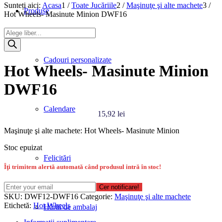
Sunteți aici:
Acasa
1
/
Toate Jucăriile
2
/
Maşinuţe şi alte machete
3
/
Produse
Hot Wheels- Masinute Minion DWF16
Products
search
Cadouri personalizate
Hot Wheels- Masinute Minion
DWF16
Calendare
15,92
lei
Maşinuţe şi alte machete: Hot Wheels- Masinute Minion
Stoc epuizat
Felicitări
Îţi trimitem alertă automată când produsul intră în stoc!
Cer notificare!
SKU:
DWF12-DWF16
Categorie:
Maşinuţe şi alte machete
Etichetă:
Hot Wheels
Hârtii de ambalaj