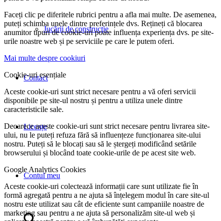
Faceți clic pe diferitele rubrici pentru a afla mai multe. De asemenea,
puteți schimba unele dintre preferințele dvs. Rețineți că blocarea
Jucării de construcţie
anumitor tipuri de cookie-uri poate influența experiența dvs. pe site-
urile noastre web și pe serviciile pe care le putem oferi.
Mai multe despre cookiuri
Cookie-uri esențiale
Contact
Aceste cookie-uri sunt strict necesare pentru a vă oferi servicii
disponibile pe site-ul nostru și pentru a utiliza unele dintre
caracteristicile sale.
Deoarece aceste cookie-uri sunt strict necesare pentru livrarea site-
Licențe
ului, nu le puteți refuza fără să influențeze funcționarea site-ului
nostru. Puteți să le blocați sau să le ștergeți modificând setările
browserului și blocând toate cookie-urile de pe acest site web.
Google Analytics Cookies
Contul meu
Aceste cookie-uri colectează informații care sunt utilizate fie în
formă agregată pentru a ne ajuta să înțelegem modul în care site-ul
nostru este utilizat sau cât de eficiente sunt campaniile noastre de
marketing sau pentru a ne ajuta să personalizăm site-ul web și