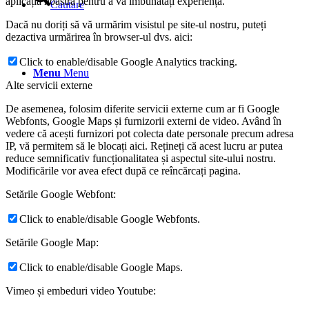
aplicația noastră pentru a vă îmbunătăți experiența.
Cautare
Dacă nu doriți să vă urmărim visistul pe site-ul nostru, puteți
dezactiva urmărirea în browser-ul dvs. aici:
Click to enable/disable Google Analytics tracking.
Menu
Menu
Alte servicii externe
De asemenea, folosim diferite servicii externe cum ar fi Google
Webfonts, Google Maps și furnizorii externi de video. Având în
vedere că acești furnizori pot colecta date personale precum adresa
IP, vă permitem să le blocați aici. Rețineți că acest lucru ar putea
reduce semnificativ funcționalitatea și aspectul site-ului nostru.
Modificările vor avea efect după ce reîncărcați pagina.
Setările Google Webfont:
Click to enable/disable Google Webfonts.
Setările Google Map:
Click to enable/disable Google Maps.
Vimeo și embeduri video Youtube: