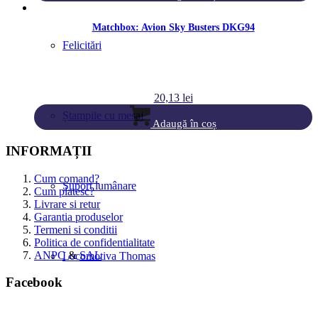
Matchbox: Avion Sky Busters DKG94
Felicitări
20,13
lei
Ștampile cu mesaj
Adaugă în coș
INFORMAȚII
Cum comand?
Suport lumânare
Cum platesc?
Livrare si retur
Garantia produselor
Termeni si conditii
Politica de confidentialitate
ANPC
&
SAL
Locomotiva Thomas
Facebook