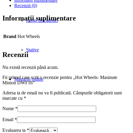
Informații suplimentare
Recenzii (0)
Informații suplimentare
Pungi de cadouri
Brand
Hot Wheels
Stative
Recenzii
Nu există recenzii până acum.
Fii primul care scrii o recenzie pentru „Hot Wheels- Masinute
Magazin online
Minion DWF16”
Adresa ta de email nu va fi publicată.
Câmpurile obligatorii sunt
marcate cu
*
Nume
*
Calendare 2026
Email
*
Evaluarea ta
*