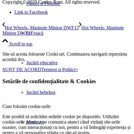
Copyright © 2020 Cardex Rom. All rights reserved.
Păpuşi şi Figurine
Link to Facebook
Hot Wheels- Masinute Minion DWF15
Hot Wheels- Masinute
Minion DWF17
Set joacă
Scroll to top
Site-ul acesta foloseste Cooki-uri. Continuarea navigarii reprezinta
acordul dvs.
Jucării educative
SUNT DE ACORD
Termeni si Politici
×
Setările de confidențialitate
&
Cookies
Jucării bebeluşi
Cum folosim cookie-urile
Este posibil să solicităm setările cookie pe dispozitiv. Utilizăm
Maşinuţe
cookie-urile pentru a ne comunica atunci când vizitați site-urile
noastre, cum interacționați cu noi, pentru a vă îmbogăți experiența și
pentru a vă personaliza relația cu site-ul nostru.