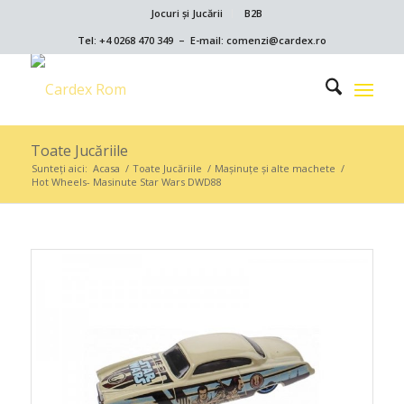
Jocuri și Jucării
B2B
Tel: +4 0268 470 349 – E-mail: comenzi@cardex.ro
Toate Jucăriile
Sunteți aici:
Acasa
/
Toate Jucăriile
/
Maşinuţe şi alte machete
/
Hot Wheels- Masinute Star Wars DWD88