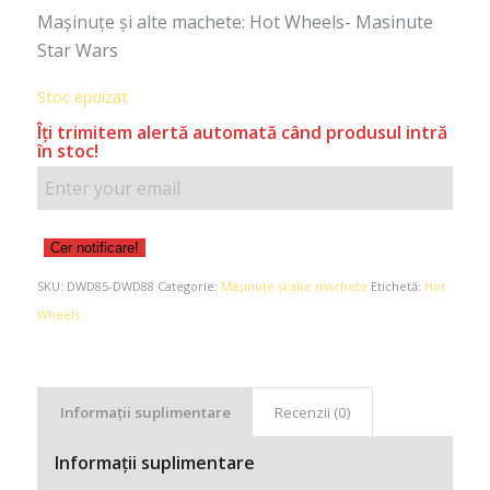
Maşinuţe şi alte machete: Hot Wheels- Masinute
Star Wars
Stoc epuizat
Îţi trimitem alertă automată când produsul intră
în stoc!
Cer notificare!
SKU:
DWD85-DWD88
Categorie:
Maşinuţe şi alte machete
Etichetă:
Hot
Wheels
Informații suplimentare
Recenzii (0)
Informații suplimentare