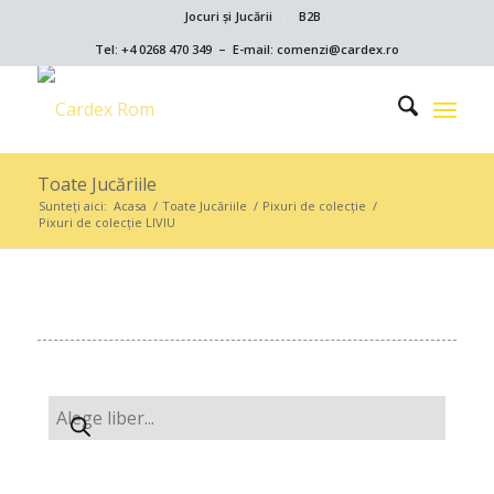
Jocuri și Jucării
B2B
Tel: +4 0268 470 349 – E-mail: comenzi@cardex.ro
Toate Jucăriile
Sunteți aici:
Acasa
/
Toate Jucăriile
/
Pixuri de colecție
/
Pixuri de colecție LIVIU