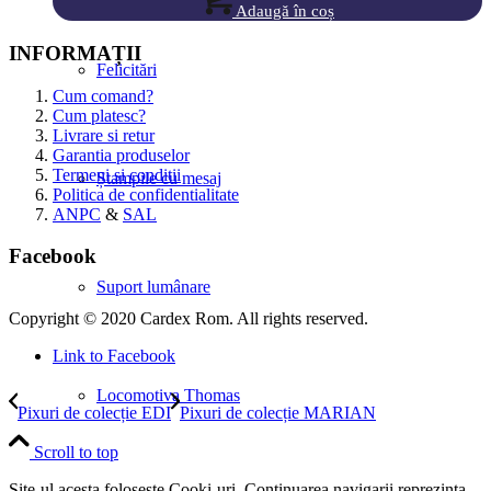
Adaugă în coș
INFORMAȚII
Felicitări
Cum comand?
Cum platesc?
Livrare si retur
Garantia produselor
Termeni si conditii
Ștampile cu mesaj
Politica de confidentialitate
ANPC
&
SAL
Facebook
Suport lumânare
Copyright © 2020 Cardex Rom. All rights reserved.
Link to Facebook
Locomotiva Thomas
Pixuri de colecție EDI
Pixuri de colecție MARIAN
Scroll to top
Site-ul acesta foloseste Cooki-uri. Continuarea navigarii reprezinta