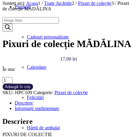
Sunteți aici:
Acasa
1
/
Toate Jucăriile
2
/
Pixuri de colecție
3
/
Pixuri
Produse
de colecție MĂDĂLINA
Products
search
Cadouri personalizate
Pixuri de colecție MĂDĂLINA
17,00
lei
Calendare
În stoc
Cantitate
Pixuri
Adaugă în coș
de
SKU:
HPC109
Categorie:
Pixuri de colecție
colecție
Felicitări
MĂDĂLINA
Descriere
Informații suplimentare
Descriere
Hârtii de ambalaj
PIXURI DE COLECTIE