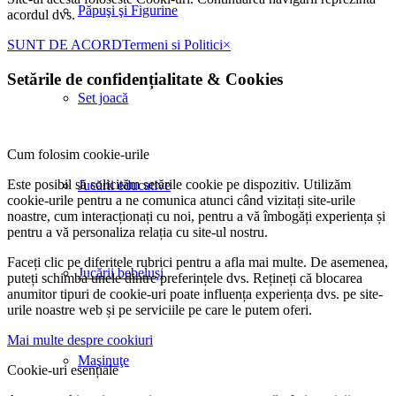
Păpuşi şi Figurine
acordul dvs.
SUNT DE ACORD
Termeni si Politici
×
Setările de confidențialitate
&
Cookies
Set joacă
Cum folosim cookie-urile
Este posibil să solicităm setările cookie pe dispozitiv. Utilizăm
Jucării educative
cookie-urile pentru a ne comunica atunci când vizitați site-urile
noastre, cum interacționați cu noi, pentru a vă îmbogăți experiența și
pentru a vă personaliza relația cu site-ul nostru.
Faceți clic pe diferitele rubrici pentru a afla mai multe. De asemenea,
Jucării bebeluşi
puteți schimba unele dintre preferințele dvs. Rețineți că blocarea
anumitor tipuri de cookie-uri poate influența experiența dvs. pe site-
urile noastre web și pe serviciile pe care le putem oferi.
Mai multe despre cookiuri
Maşinuţe
Cookie-uri esențiale