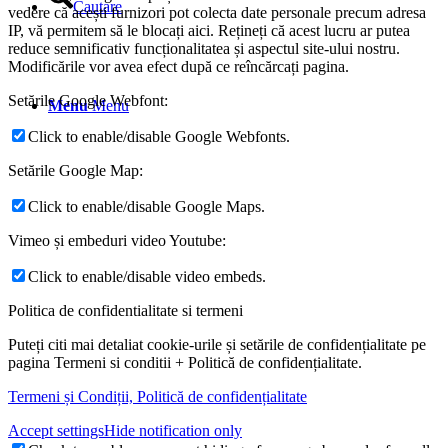
Cautare
vedere că acești furnizori pot colecta date personale precum adresa
IP, vă permitem să le blocați aici. Rețineți că acest lucru ar putea
reduce semnificativ funcționalitatea și aspectul site-ului nostru.
Modificările vor avea efect după ce reîncărcați pagina.
Setările Google Webfont:
Menu
Menu
Click to enable/disable Google Webfonts.
Setările Google Map:
Click to enable/disable Google Maps.
Vimeo și embeduri video Youtube:
Click to enable/disable video embeds.
Politica de confidentialitate si termeni
Puteți citi mai detaliat cookie-urile și setările de confidențialitate pe
pagina Termeni si conditii + Politică de confidențialitate.
Termeni și Condiții, Politică de confidențialitate
Accept settings
Hide notification only