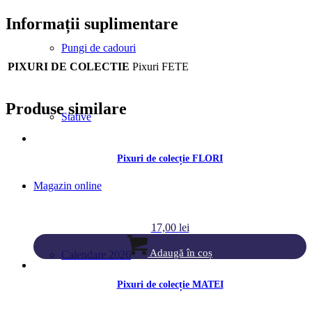
Informații suplimentare
Pungi de cadouri
PIXURI DE COLECTIE
Pixuri FETE
Produse similare
Stative
Pixuri de colecție FLORI
Magazin online
17,00
lei
Adaugă în coș
Calendare 2026
Pixuri de colecție MATEI