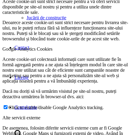
Aceste cookie-uri sunt strict necesare pentru a vă oferi servicii
disponibile pe site-ul nostru și pentru a utiliza unele dintre
caracteristicile sale.
Jucării de construcţie
Deoarece aceste cookie-uri sunt strict necesare pentru livrarea site-
ului, nu le puteți refuza fără să influențeze funcționarea site-ului
nostru. Puteți să le blocați sau să le ștergeți modificând setările
browserului și blocând toate cookie-urile de pe acest site web.
Contact
Google Analytics Cookies
Aceste cookie-uri colectează informații care sunt utilizate fie în
formă agregată pentru a ne ajuta să înțelegem modul în care site-ul
nostru este utilizat sau cât de eficiente sunt campaniile noastre de
marketing sau pentru a ne ajuta să personalizăm site-ul web și
Licențe
aplicația noastră pentru a vă îmbunătăți experiența.
Dacă nu doriți să vă urmărim visistul pe site-ul nostru, puteți
dezactiva urmărirea în browser-ul dvs. aici:
Contul meu
Click to enable/disable Google Analytics tracking.
Alte servicii externe
De asemenea, folosim diferite servicii externe cum ar fi Google
Webfonts, Google Maps și furnizorii externi de video. Având în