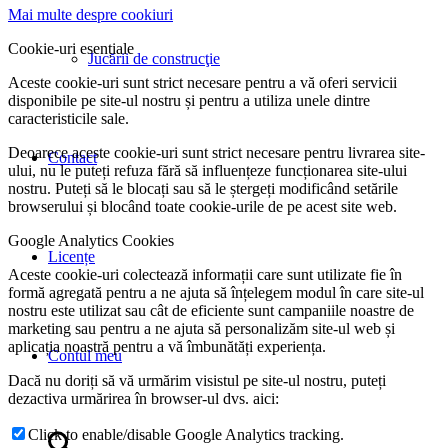
Mai multe despre cookiuri
Cookie-uri esențiale
Jucării de construcţie
Aceste cookie-uri sunt strict necesare pentru a vă oferi servicii
disponibile pe site-ul nostru și pentru a utiliza unele dintre
caracteristicile sale.
Deoarece aceste cookie-uri sunt strict necesare pentru livrarea site-
Contact
ului, nu le puteți refuza fără să influențeze funcționarea site-ului
nostru. Puteți să le blocați sau să le ștergeți modificând setările
browserului și blocând toate cookie-urile de pe acest site web.
Google Analytics Cookies
Licențe
Aceste cookie-uri colectează informații care sunt utilizate fie în
formă agregată pentru a ne ajuta să înțelegem modul în care site-ul
nostru este utilizat sau cât de eficiente sunt campaniile noastre de
marketing sau pentru a ne ajuta să personalizăm site-ul web și
aplicația noastră pentru a vă îmbunătăți experiența.
Contul meu
Dacă nu doriți să vă urmărim visistul pe site-ul nostru, puteți
dezactiva urmărirea în browser-ul dvs. aici:
Click to enable/disable Google Analytics tracking.