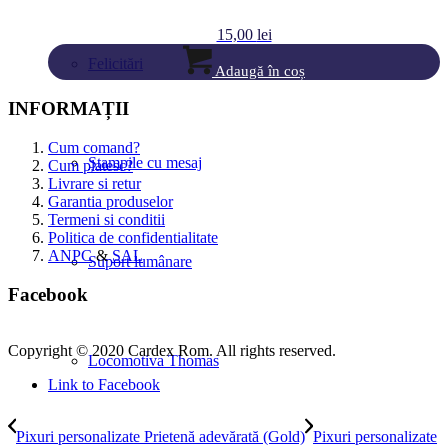
15,00
lei
Felicitări
Adaugă în coș
INFORMAȚII
Cum comand?
Ștampile cu mesaj
Cum platesc?
Livrare si retur
Garantia produselor
Termeni si conditii
Politica de confidentialitate
ANPC
&
SAL
Suport lumânare
Facebook
Copyright © 2020 Cardex Rom. All rights reserved.
Locomotiva Thomas
Link to Facebook
Pixuri personalizate Prietenă adevărată (Gold)
Pixuri personalizate