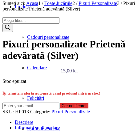
Sunteți aici:
Acasa
1
/
Toate Jucăriile
2
/
Pixuri Personalizate
3
/
Pixuri
Produse
personalizate Prietenă adevărată (Silver)
Products
search
Cadouri personalizate
Pixuri personalizate Prietenă
adevărată (Silver)
Calendare
15,00
lei
Stoc epuizat
Îţi trimitem alertă automată când produsul intră în stoc!
Felicitări
Cer notificare!
SKU:
HP013
Categorie:
Pixuri Personalizate
Descriere
Informații suplimentare
Hârtii de ambalaj