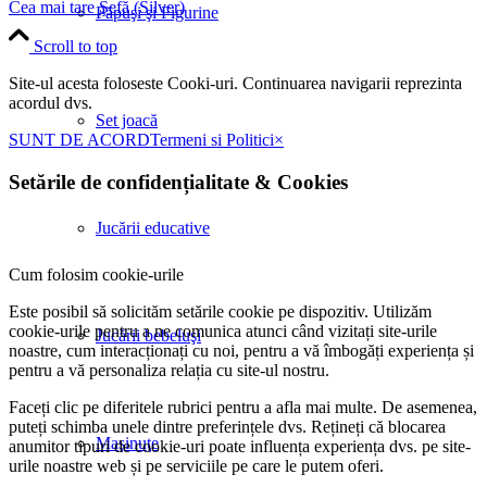
Cea mai tare Şefă (Silver)
Păpuşi şi Figurine
Scroll to top
Site-ul acesta foloseste Cooki-uri. Continuarea navigarii reprezinta
acordul dvs.
Set joacă
SUNT DE ACORD
Termeni si Politici
×
Setările de confidențialitate
&
Cookies
Jucării educative
Cum folosim cookie-urile
Este posibil să solicităm setările cookie pe dispozitiv. Utilizăm
cookie-urile pentru a ne comunica atunci când vizitați site-urile
Jucării bebeluşi
noastre, cum interacționați cu noi, pentru a vă îmbogăți experiența și
pentru a vă personaliza relația cu site-ul nostru.
Faceți clic pe diferitele rubrici pentru a afla mai multe. De asemenea,
puteți schimba unele dintre preferințele dvs. Rețineți că blocarea
Maşinuţe
anumitor tipuri de cookie-uri poate influența experiența dvs. pe site-
urile noastre web și pe serviciile pe care le putem oferi.