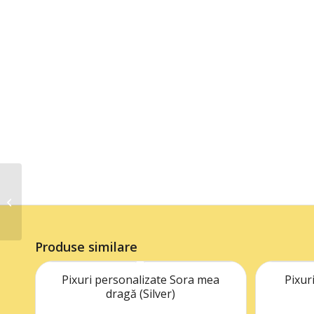
Pixuri personalizate R
Produse similare
Pixuri personalizate Sora mea
Pixur
dragă (Silver)