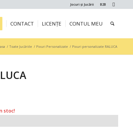
Jocuri și Jucării
B2B
CONTACT
LICENȚE
CONTUL MEU
asa
/
Toate Jucăriile
/
Pixuri Personalizate
/
Pixuri personalizate RALUCA
ALUCA
n stoc!