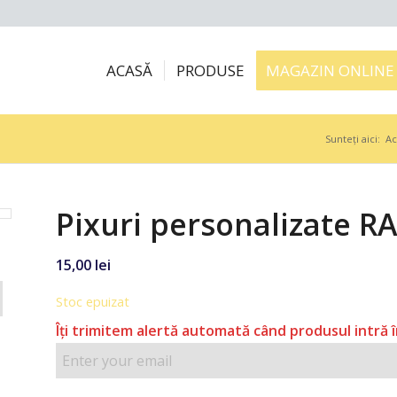
ACASĂ
PRODUSE
MAGAZIN ONLINE
Sunteți aici:
Ac
Pixuri personalizate R
15,00
lei
Stoc epuizat
Îţi trimitem alertă automată când produsul intră î