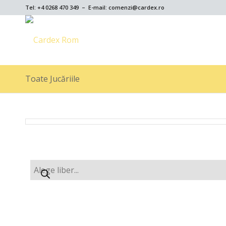
Tel: +4 0268 470 349 – E-mail: comenzi@cardex.ro
Toate Jucăriile