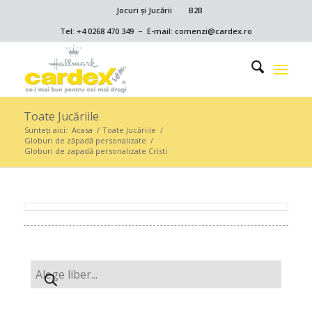
Jocuri și Jucării
B2B
Tel: +4 0268 470 349 – E-mail: comenzi@cardex.ro
Toate Jucăriile
Sunteți aici:
Acasa
/
Toate Jucăriile
/
Globuri de zăpadă personalizate
/
Globuri de zapadă personalizate Cristi