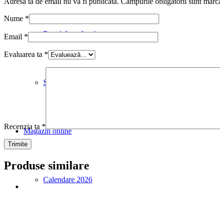
Adresa ta de email nu va fi publicată.
Câmpurile obligatorii sunt marc
Nume
*
Pungi de cadouri
Email
*
Evaluarea ta
*
Stative
Recenzia ta
*
Magazin online
Produse similare
Calendare 2026