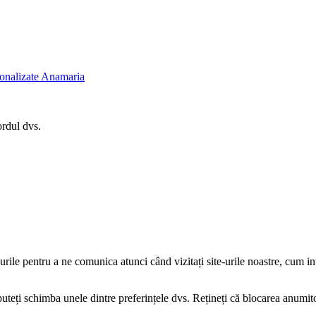
onalizate Anamaria
ordul dvs.
-urile pentru a ne comunica atunci când vizitați site-urile noastre, cum i
puteți schimba unele dintre preferințele dvs. Rețineți că blocarea anumito