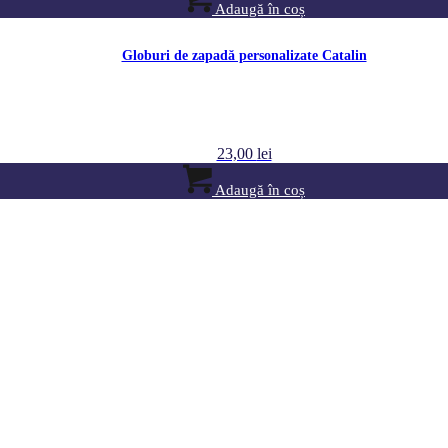
Adaugă în coș
Globuri de zapadă personalizate Catalin
23,00
lei
Adaugă în coș