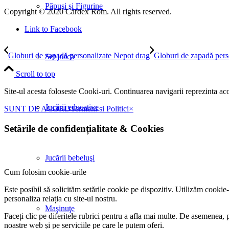
Păpuşi şi Figurine
Copyright © 2020 Cardex Rom. All rights reserved.
Link to Facebook
Globuri de zapadă personalizate Nepot drag
Globuri de zapadă pers
Set joacă
Scroll to top
Site-ul acesta foloseste Cooki-uri. Continuarea navigarii reprezinta ac
Jucării educative
SUNT DE ACORD
Termeni si Politici
×
Setările de confidențialitate
&
Cookies
Jucării bebeluşi
Cum folosim cookie-urile
Este posibil să solicităm setările cookie pe dispozitiv. Utilizăm cookie
personaliza relația cu site-ul nostru.
Maşinuţe
Faceți clic pe diferitele rubrici pentru a afla mai multe. De asemenea, 
noastre web și pe serviciile pe care le putem oferi.