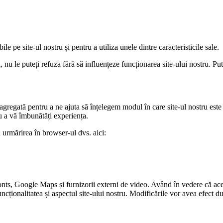
le pe site-ul nostru și pentru a utiliza unele dintre caracteristicile sale.
 nu le puteți refuza fără să influențeze funcționarea site-ului nostru. Put
 agregată pentru a ne ajuta să înțelegem modul în care site-ul nostru este
u a vă îmbunătăți experiența.
a urmărirea în browser-ul dvs. aici:
nts, Google Maps și furnizorii externi de video. Având în vedere că ace
funcționalitatea și aspectul site-ului nostru. Modificările vor avea efect d