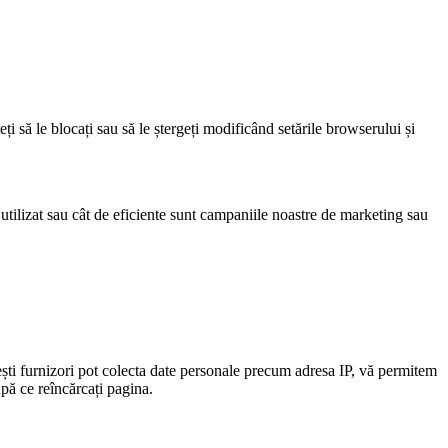
eți să le blocați sau să le ștergeți modificând setările browserului și
 utilizat sau cât de eficiente sunt campaniile noastre de marketing sau
ști furnizori pot colecta date personale precum adresa IP, vă permitem
upă ce reîncărcați pagina.