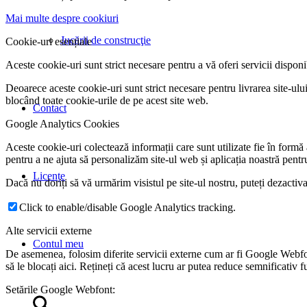
Mai multe despre cookiuri
Jucării de construcţie
Cookie-uri esențiale
Aceste cookie-uri sunt strict necesare pentru a vă oferi servicii disponibi
Deoarece aceste cookie-uri sunt strict necesare pentru livrarea site-ului,
blocând toate cookie-urile de pe acest site web.
Contact
Google Analytics Cookies
Aceste cookie-uri colectează informații care sunt utilizate fie în formă
pentru a ne ajuta să personalizăm site-ul web și aplicația noastră pentr
Licențe
Dacă nu doriți să vă urmărim visistul pe site-ul nostru, puteți dezactiv
Click to enable/disable Google Analytics tracking.
Alte servicii externe
Contul meu
De asemenea, folosim diferite servicii externe cum ar fi Google Webfo
să le blocați aici. Rețineți că acest lucru ar putea reduce semnificativ 
Setările Google Webfont: