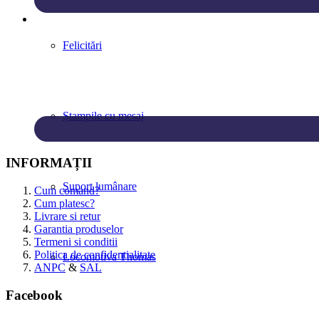
Felicitări
Ștampile cu mesaj
INFORMAȚII
Suport lumânare
Cum comand?
Cum platesc?
Livrare si retur
Garantia produselor
Termeni si conditii
Politica de confidentialitate
Locomotiva Thomas
ANPC
&
SAL
Facebook