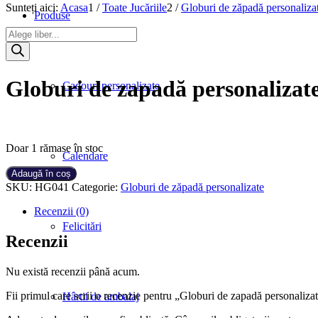
Sunteți aici:
Acasa
1
/
Toate Jucăriile
2
/
Globuri de zăpadă personaliza
Produse
Products
search
Globuri de zapadă personalizate
Cadouri personalizate
Doar 1 rămase în stoc
Calendare
Cantitate
Adaugă în coș
Globuri
SKU:
HG041
Categorie:
Globuri de zăpadă personalizate
de
zapadă
Recenzii (0)
personalizate
Felicitări
Inger
Recenzii
pazitor
Nu există recenzii până acum.
Fii primul care scrii o recenzie pentru „Globuri de zapadă personalizat
Hârtii de ambalaj