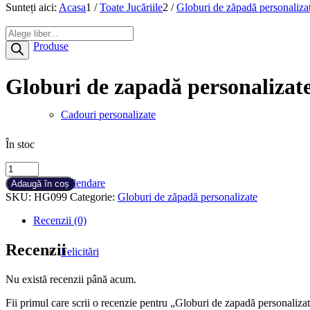
Sunteți aici:
Acasa
1
/
Toate Jucăriile
2
/
Globuri de zăpadă personaliza
Products
search
Produse
Globuri de zapadă personalizat
Cadouri personalizate
În stoc
Cantitate
Globuri
Calendare
Adaugă în coș
de
SKU:
HG099
Categorie:
Globuri de zăpadă personalizate
zapadă
personalizate
Recenzii (0)
Mariana
Recenzii
Felicitări
Nu există recenzii până acum.
Fii primul care scrii o recenzie pentru „Globuri de zapadă personaliz