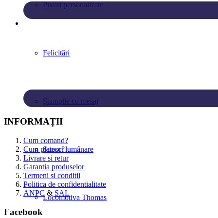
Pixuri personalizate
Felicitări
Ștampile cu mesaj
INFORMAȚII
Cum comand?
Cum platesc?
Suport lumânare
Livrare si retur
Garantia produselor
Termeni si conditii
Politica de confidentialitate
ANPC
&
SAL
Locomotiva Thomas
Facebook