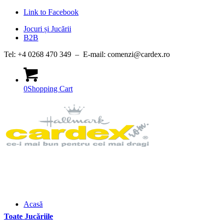
Link to Facebook
Jocuri și Jucării
B2B
Tel: +4 0268 470 349 – E-mail: comenzi@cardex.ro
0
Shopping Cart
Acasă
Toate Jucăriile