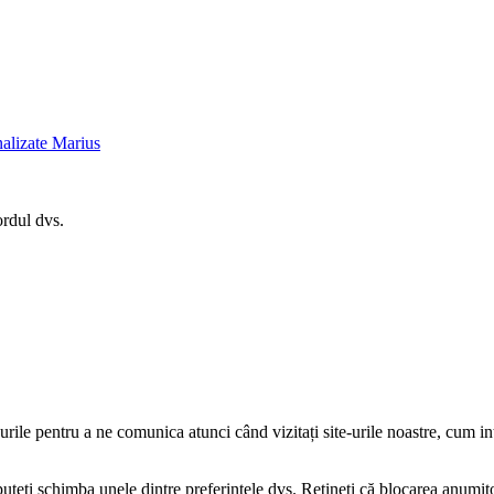
alizate Marius
ordul dvs.
-urile pentru a ne comunica atunci când vizitați site-urile noastre, cum i
puteți schimba unele dintre preferințele dvs. Rețineți că blocarea anumito