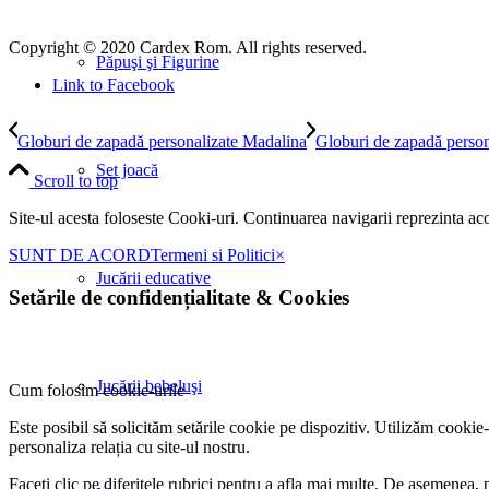
Copyright © 2020 Cardex Rom. All rights reserved.
Păpuşi şi Figurine
Link to Facebook
Globuri de zapadă personalizate Madalina
Globuri de zapadă person
Set joacă
Scroll to top
Site-ul acesta foloseste Cooki-uri. Continuarea navigarii reprezinta ac
SUNT DE ACORD
Termeni si Politici
×
Jucării educative
Setările de confidențialitate
&
Cookies
Jucării bebeluşi
Cum folosim cookie-urile
Este posibil să solicităm setările cookie pe dispozitiv. Utilizăm cookie
personaliza relația cu site-ul nostru.
Faceți clic pe diferitele rubrici pentru a afla mai multe. De asemenea, 