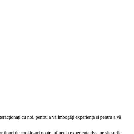
nteracționați cu noi, pentru a vă îmbogăți experiența și pentru a vă
r tipuri de cookie-uri poate influența experiența dvs. pe site-urile