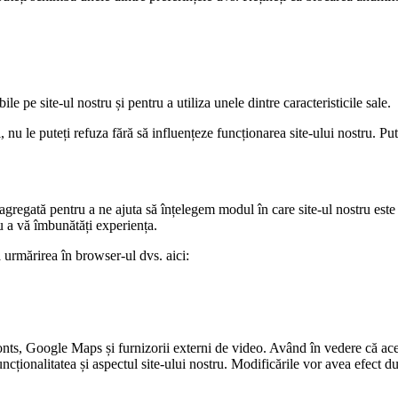
le pe site-ul nostru și pentru a utiliza unele dintre caracteristicile sale.
 nu le puteți refuza fără să influențeze funcționarea site-ului nostru. Put
 agregată pentru a ne ajuta să înțelegem modul în care site-ul nostru este
u a vă îmbunătăți experiența.
a urmărirea în browser-ul dvs. aici:
nts, Google Maps și furnizorii externi de video. Având în vedere că ace
funcționalitatea și aspectul site-ului nostru. Modificările vor avea efect d