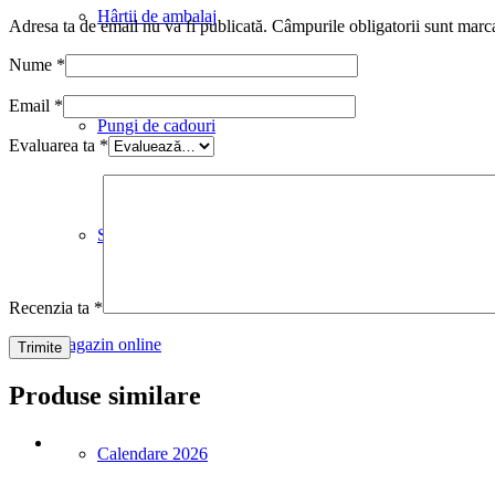
Hârtii de ambalaj
Adresa ta de email nu va fi publicată.
Câmpurile obligatorii sunt marc
Nume
*
Email
*
Pungi de cadouri
Evaluarea ta
*
Stative
Recenzia ta
*
Magazin online
Produse similare
Calendare 2026