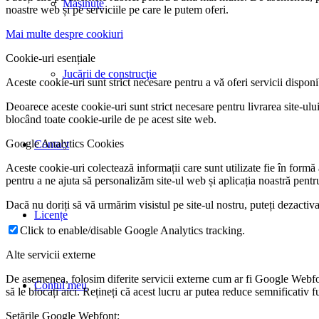
Maşinuţe
noastre web și pe serviciile pe care le putem oferi.
Mai multe despre cookiuri
Cookie-uri esențiale
Jucării de construcţie
Aceste cookie-uri sunt strict necesare pentru a vă oferi servicii disponibi
Deoarece aceste cookie-uri sunt strict necesare pentru livrarea site-ului,
blocând toate cookie-urile de pe acest site web.
Google Analytics Cookies
Contact
Aceste cookie-uri colectează informații care sunt utilizate fie în formă
pentru a ne ajuta să personalizăm site-ul web și aplicația noastră pentr
Dacă nu doriți să vă urmărim visistul pe site-ul nostru, puteți dezactiv
Licențe
Click to enable/disable Google Analytics tracking.
Alte servicii externe
De asemenea, folosim diferite servicii externe cum ar fi Google Webfo
Contul meu
să le blocați aici. Rețineți că acest lucru ar putea reduce semnificativ 
Setările Google Webfont: