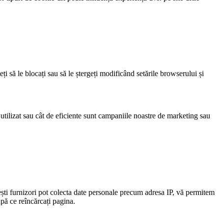
eți să le blocați sau să le ștergeți modificând setările browserului și
 utilizat sau cât de eficiente sunt campaniile noastre de marketing sau
ști furnizori pot colecta date personale precum adresa IP, vă permitem
upă ce reîncărcați pagina.