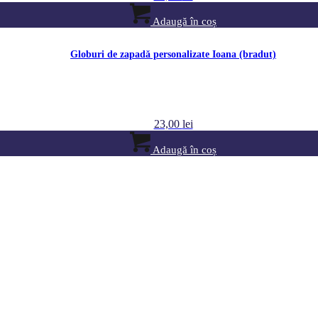
Adaugă în coș
Globuri de zapadă personalizate Ioana (bradut)
23,00
lei
Adaugă în coș