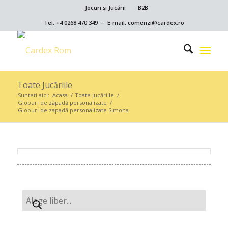
Jocuri și Jucării
B2B
Tel: +4 0268 470 349 – E-mail: comenzi@cardex.ro
Toate Jucăriile
Sunteți aici:
Acasa
/
Toate Jucăriile
/
Globuri de zăpadă personalizate
/
Globuri de zapadă personalizate Simona