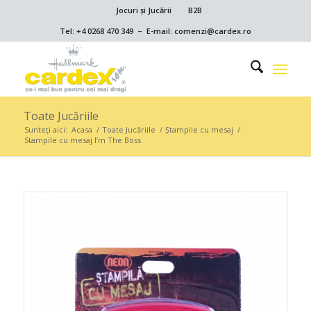
Jocuri și Jucării
B2B
Tel: +4 0268 470 349 – E-mail: comenzi@cardex.ro
Toate Jucăriile
Sunteți aici:
Acasa
/
Toate Jucăriile
/
Ștampile cu mesaj
/
Stampile cu mesaj I’m The Boss