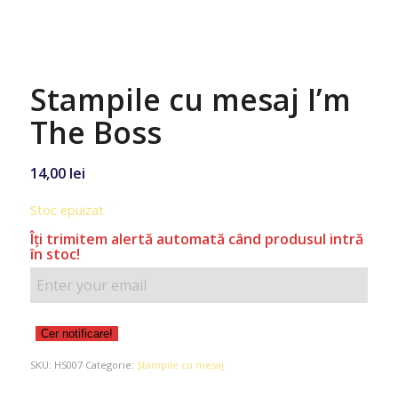
Stampile cu mesaj I’m
The Boss
14,00
lei
Stoc epuizat
Îţi trimitem alertă automată când produsul intră
în stoc!
Cer notificare!
SKU:
HS007
Categorie:
Ștampile cu mesaj