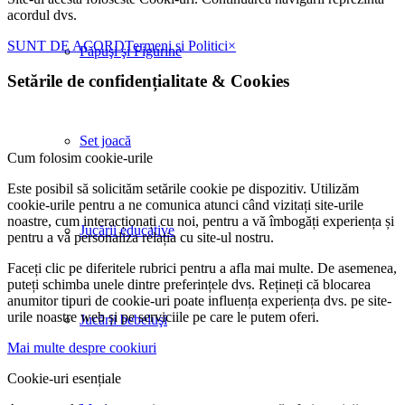
acordul dvs.
SUNT DE ACORD
Termeni si Politici
×
Păpuşi şi Figurine
Setările de confidențialitate
&
Cookies
Set joacă
Cum folosim cookie-urile
Este posibil să solicităm setările cookie pe dispozitiv. Utilizăm
cookie-urile pentru a ne comunica atunci când vizitați site-urile
noastre, cum interacționați cu noi, pentru a vă îmbogăți experiența și
Jucării educative
pentru a vă personaliza relația cu site-ul nostru.
Faceți clic pe diferitele rubrici pentru a afla mai multe. De asemenea,
puteți schimba unele dintre preferințele dvs. Rețineți că blocarea
anumitor tipuri de cookie-uri poate influența experiența dvs. pe site-
urile noastre web și pe serviciile pe care le putem oferi.
Jucării bebeluşi
Mai multe despre cookiuri
Cookie-uri esențiale