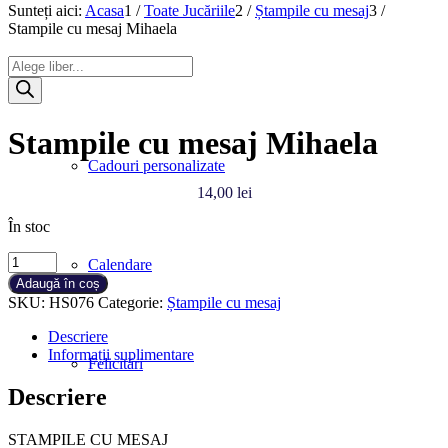
Sunteți aici:
Acasa
1
/
Toate Jucăriile
2
/
Ștampile cu mesaj
3
/
Stampile cu mesaj Mihaela
Products
Produse
search
Stampile cu mesaj Mihaela
Cadouri personalizate
14,00
lei
În stoc
Cantitate
Calendare
Stampile
Adaugă în coș
cu
SKU:
HS076
Categorie:
Ștampile cu mesaj
mesaj
Mihaela
Descriere
Informații suplimentare
Felicitări
Descriere
STAMPILE CU MESAJ