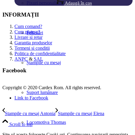
Pixuri personalizate
Adaugă în coș
INFORMAȚII
Cum comand?
Cum platesc?
Felicitări
Livrare si retur
Garantia produselor
Termeni si conditii
Politica de confidentialitate
ANPC
&
SAL
Ștampile cu mesaj
Facebook
Copyright © 2020 Cardex Rom. All rights reserved.
Suport lumânare
Link to Facebook
Stampile cu mesaj Antonia
Stampile cu mesaj Elena
Locomotiva Thomas
Scroll to top
Site-ul acesta foloseste Cooki-uri. Continuarea navigarii reprezinta