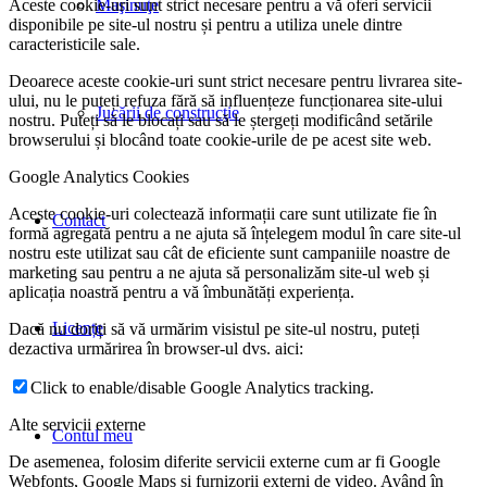
Aceste cookie-uri sunt strict necesare pentru a vă oferi servicii
Maşinuţe
disponibile pe site-ul nostru și pentru a utiliza unele dintre
caracteristicile sale.
Deoarece aceste cookie-uri sunt strict necesare pentru livrarea site-
ului, nu le puteți refuza fără să influențeze funcționarea site-ului
Jucării de construcţie
nostru. Puteți să le blocați sau să le ștergeți modificând setările
browserului și blocând toate cookie-urile de pe acest site web.
Google Analytics Cookies
Aceste cookie-uri colectează informații care sunt utilizate fie în
Contact
formă agregată pentru a ne ajuta să înțelegem modul în care site-ul
nostru este utilizat sau cât de eficiente sunt campaniile noastre de
marketing sau pentru a ne ajuta să personalizăm site-ul web și
aplicația noastră pentru a vă îmbunătăți experiența.
Licențe
Dacă nu doriți să vă urmărim visistul pe site-ul nostru, puteți
dezactiva urmărirea în browser-ul dvs. aici:
Click to enable/disable Google Analytics tracking.
Alte servicii externe
Contul meu
De asemenea, folosim diferite servicii externe cum ar fi Google
Webfonts, Google Maps și furnizorii externi de video. Având în