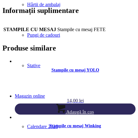
Hârtii de ambalaj
Informații suplimentare
STAMPILE CU MESAJ
Stampile cu mesaj FETE
Pungi de cadouri
Produse similare
Stative
Stampile cu mesaj YOLO
Magazin online
14,00
lei
Adaugă în coș
Stampile cu mesaj Winking
Calendare 2026