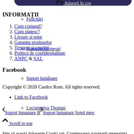
Adaugă în coș
INFORMAȚII
Felicitări
Cum comand?
Cum platesc?
Livrare si retur
Garantia produselor
Termeni si conditii
Ștampile cu mesaj
Politica de confidentialitate
ANPC
&
SAL
Facebook
Suport lumânare
Copyright © 2020 Cardex Rom. All rights reserved.
Link to Facebook
Locomotiva Thomas
Suport lumanare B
Suport lumanare Soțul meu
Scroll to top
Site-ul acesta foloseste Cooki-uri. Continuarea navigarii reprezinta