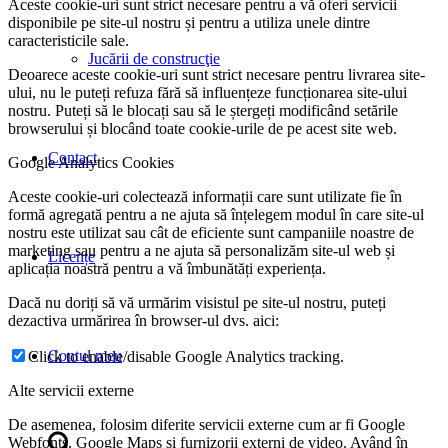
Aceste cookie-uri sunt strict necesare pentru a vă oferi servicii
disponibile pe site-ul nostru și pentru a utiliza unele dintre
caracteristicile sale.
Jucării de construcţie
Deoarece aceste cookie-uri sunt strict necesare pentru livrarea site-
ului, nu le puteți refuza fără să influențeze funcționarea site-ului
nostru. Puteți să le blocați sau să le ștergeți modificând setările
browserului și blocând toate cookie-urile de pe acest site web.
Contact
Google Analytics Cookies
Aceste cookie-uri colectează informații care sunt utilizate fie în
formă agregată pentru a ne ajuta să înțelegem modul în care site-ul
nostru este utilizat sau cât de eficiente sunt campaniile noastre de
marketing sau pentru a ne ajuta să personalizăm site-ul web și
Licențe
aplicația noastră pentru a vă îmbunătăți experiența.
Dacă nu doriți să vă urmărim visistul pe site-ul nostru, puteți
dezactiva urmărirea în browser-ul dvs. aici:
Contul meu
Click to enable/disable Google Analytics tracking.
Alte servicii externe
De asemenea, folosim diferite servicii externe cum ar fi Google
Webfonts, Google Maps și furnizorii externi de video. Având în