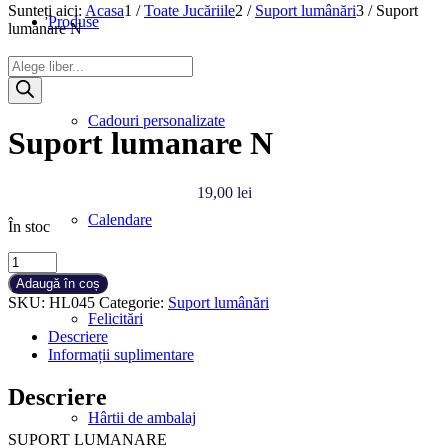
Sunteți aici:
Acasa
1
/
Toate Jucăriile
2
/
Suport lumânări
3
/
Suport
Produse
lumanare N
Products
search
Cadouri personalizate
Suport lumanare N
19,00
lei
Calendare
În stoc
Cantitate
Suport
Adaugă în coș
lumanare
SKU:
HL045
Categorie:
Suport lumânări
N
Felicitări
Descriere
Informații suplimentare
Descriere
Hârtii de ambalaj
SUPORT LUMANARE