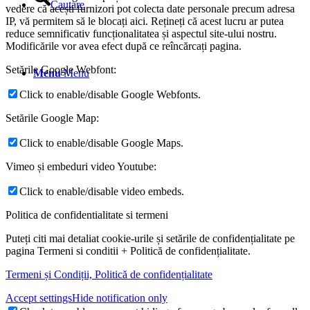
Cautare
vedere că acești furnizori pot colecta date personale precum adresa
IP, vă permitem să le blocați aici. Rețineți că acest lucru ar putea
reduce semnificativ funcționalitatea și aspectul site-ului nostru.
Modificările vor avea efect după ce reîncărcați pagina.
Setările Google Webfont:
Menu
Menu
Click to enable/disable Google Webfonts.
Setările Google Map:
Click to enable/disable Google Maps.
Vimeo și embeduri video Youtube:
Click to enable/disable video embeds.
Politica de confidentialitate si termeni
Puteți citi mai detaliat cookie-urile și setările de confidențialitate pe
pagina Termeni si conditii + Politică de confidențialitate.
Termeni și Condiții, Politică de confidențialitate
Accept settings
Hide notification only