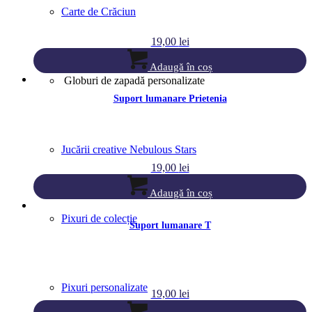
Carte de Crăciun
19,00
lei
Adaugă în coș
Globuri de zapadă personalizate
Suport lumanare Prietenia
Jucării creative Nebulous Stars
19,00
lei
Adaugă în coș
Pixuri de colecție
Suport lumanare T
Pixuri personalizate
19,00
lei