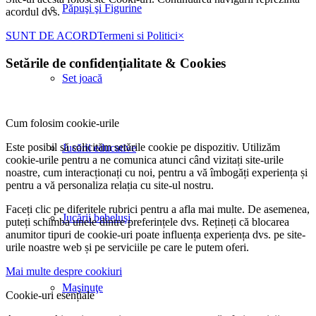
Păpuşi şi Figurine
acordul dvs.
SUNT DE ACORD
Termeni si Politici
×
Setările de confidențialitate
&
Cookies
Set joacă
Cum folosim cookie-urile
Este posibil să solicităm setările cookie pe dispozitiv. Utilizăm
Jucării educative
cookie-urile pentru a ne comunica atunci când vizitați site-urile
noastre, cum interacționați cu noi, pentru a vă îmbogăți experiența și
pentru a vă personaliza relația cu site-ul nostru.
Faceți clic pe diferitele rubrici pentru a afla mai multe. De asemenea,
Jucării bebeluşi
puteți schimba unele dintre preferințele dvs. Rețineți că blocarea
anumitor tipuri de cookie-uri poate influența experiența dvs. pe site-
urile noastre web și pe serviciile pe care le putem oferi.
Mai multe despre cookiuri
Maşinuţe
Cookie-uri esențiale