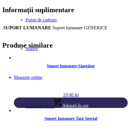
Informații suplimentare
Pungi de cadouri
SUPORT LUMANARE
Suport lumanare GENERICE
Produse similare
Stative
Suport lumanare Săgetător
Magazin online
19,00
lei
Adaugă în coș
Calendare 2026
Suport lumanare Tată Special