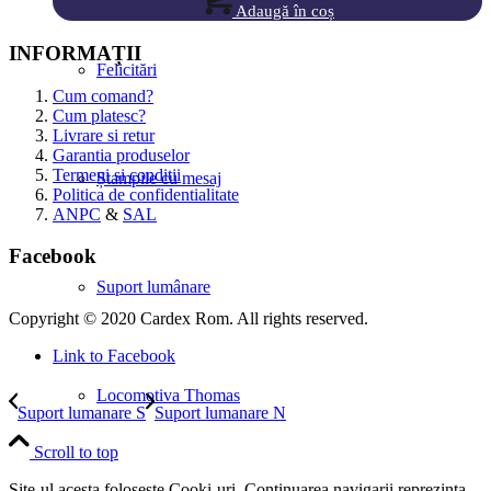
Adaugă în coș
INFORMAȚII
Felicitări
Cum comand?
Cum platesc?
Livrare si retur
Garantia produselor
Termeni si conditii
Ștampile cu mesaj
Politica de confidentialitate
ANPC
&
SAL
Facebook
Suport lumânare
Copyright © 2020 Cardex Rom. All rights reserved.
Link to Facebook
Locomotiva Thomas
Suport lumanare S
Suport lumanare N
Scroll to top
Site-ul acesta foloseste Cooki-uri. Continuarea navigarii reprezinta