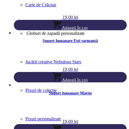
Carte de Crăciun
19,00
lei
Adaugă în coș
Globuri de zapadă personalizate
Suport lumanare Ești șarmantă
Jucării creative Nebulous Stars
19,00
lei
Adaugă în coș
Pixuri de colecție
Suport lumanare Martie
Pixuri personalizate
19,00
lei