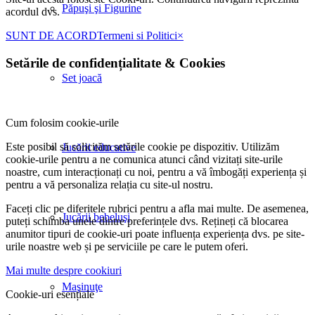
Păpuşi şi Figurine
acordul dvs.
SUNT DE ACORD
Termeni si Politici
×
Setările de confidențialitate
&
Cookies
Set joacă
Cum folosim cookie-urile
Este posibil să solicităm setările cookie pe dispozitiv. Utilizăm
Jucării educative
cookie-urile pentru a ne comunica atunci când vizitați site-urile
noastre, cum interacționați cu noi, pentru a vă îmbogăți experiența și
pentru a vă personaliza relația cu site-ul nostru.
Faceți clic pe diferitele rubrici pentru a afla mai multe. De asemenea,
Jucării bebeluşi
puteți schimba unele dintre preferințele dvs. Rețineți că blocarea
anumitor tipuri de cookie-uri poate influența experiența dvs. pe site-
urile noastre web și pe serviciile pe care le putem oferi.
Mai multe despre cookiuri
Maşinuţe
Cookie-uri esențiale