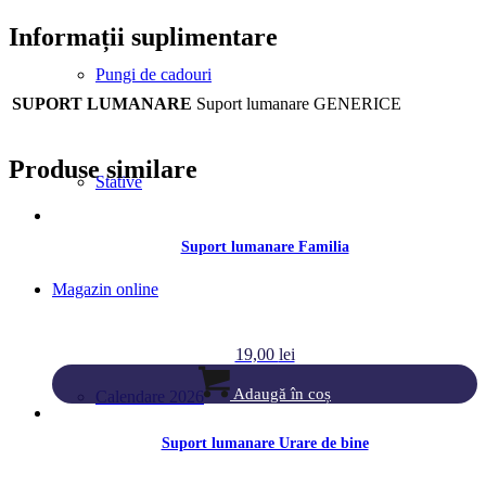
Informații suplimentare
Pungi de cadouri
SUPORT LUMANARE
Suport lumanare GENERICE
Produse similare
Stative
Suport lumanare Familia
Magazin online
19,00
lei
Adaugă în coș
Calendare 2026
Suport lumanare Urare de bine