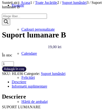
Sunteți aici:
Acasa
1
/
Toate Jucăriile
2
/
Suport lumânări
3
/
Suport
Produse
lumanare B
Products
search
Cadouri personalizate
Suport lumanare B
19,00
lei
Calendare
În stoc
Cantitate
Suport
Adaugă în coș
lumanare
SKU:
HL036
Categorie:
Suport lumânări
B
Felicitări
Descriere
Informații suplimentare
Descriere
Hârtii de ambalaj
SUPORT LUMANARE