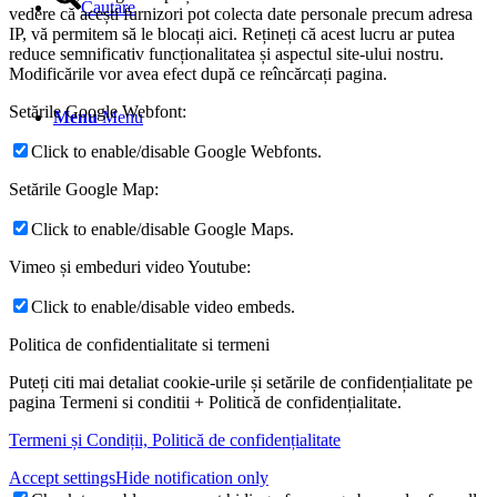
Cautare
vedere că acești furnizori pot colecta date personale precum adresa
IP, vă permitem să le blocați aici. Rețineți că acest lucru ar putea
reduce semnificativ funcționalitatea și aspectul site-ului nostru.
Modificările vor avea efect după ce reîncărcați pagina.
Setările Google Webfont:
Menu
Menu
Click to enable/disable Google Webfonts.
Setările Google Map:
Click to enable/disable Google Maps.
Vimeo și embeduri video Youtube:
Click to enable/disable video embeds.
Politica de confidentialitate si termeni
Puteți citi mai detaliat cookie-urile și setările de confidențialitate pe
pagina Termeni si conditii + Politică de confidențialitate.
Termeni și Condiții, Politică de confidențialitate
Accept settings
Hide notification only