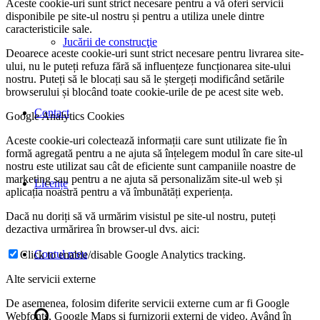
Aceste cookie-uri sunt strict necesare pentru a vă oferi servicii
disponibile pe site-ul nostru și pentru a utiliza unele dintre
caracteristicile sale.
Jucării de construcţie
Deoarece aceste cookie-uri sunt strict necesare pentru livrarea site-
ului, nu le puteți refuza fără să influențeze funcționarea site-ului
nostru. Puteți să le blocați sau să le ștergeți modificând setările
browserului și blocând toate cookie-urile de pe acest site web.
Contact
Google Analytics Cookies
Aceste cookie-uri colectează informații care sunt utilizate fie în
formă agregată pentru a ne ajuta să înțelegem modul în care site-ul
nostru este utilizat sau cât de eficiente sunt campaniile noastre de
marketing sau pentru a ne ajuta să personalizăm site-ul web și
Licențe
aplicația noastră pentru a vă îmbunătăți experiența.
Dacă nu doriți să vă urmărim visistul pe site-ul nostru, puteți
dezactiva urmărirea în browser-ul dvs. aici:
Contul meu
Click to enable/disable Google Analytics tracking.
Alte servicii externe
De asemenea, folosim diferite servicii externe cum ar fi Google
Webfonts, Google Maps și furnizorii externi de video. Având în