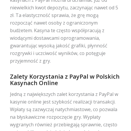
kasynach z PayPal można uruchamiać już od
niewielkich kwot depozytu, zaczynając nawet od 5
zł. Ta elastyczność sprawia, że grę mogą
rozpocząć nawet osoby z ograniczonym
budżetem. Kasyna te często współpracują z
wiodącymi dostawcami oprogramowania,
gwarantując wysoką jakość grafiki, płynność
rozgrywki i uczciwość wyników, co potęguje
przyjemność z gry.
Zalety Korzystania z PayPal w Polskich
Kasynach Online
Jedną z największych zalet korzystania z PayPal w
kasynie online jest szybkość realizacji transakcji.
Wpłaty są zazwyczaj natychmiastowe, co pozwala
na błyskawiczne rozpoczęcie gry. Wypłaty
wygranych również przebiegają sprawnie, często