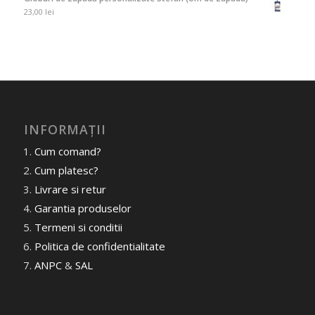
23,00
lei
INFORMAȚII
Cum comand?
Cum platesc?
Livrare si retur
Garantia produselor
Termeni si conditii
Politica de confidentialitate
ANPC
&
SAL