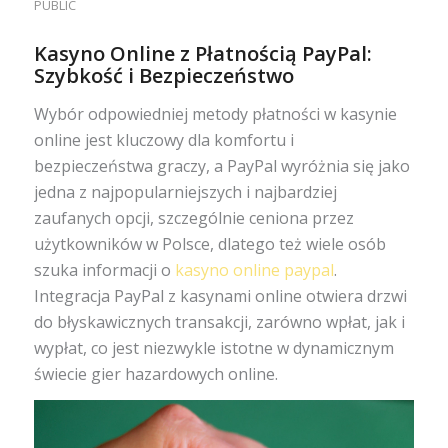
PUBLIC
Kasyno Online z Płatnością PayPal:
Szybkość i Bezpieczeństwo
Wybór odpowiedniej metody płatności w kasynie
online jest kluczowy dla komfortu i
bezpieczeństwa graczy, a PayPal wyróżnia się jako
jedna z najpopularniejszych i najbardziej
zaufanych opcji, szczególnie ceniona przez
użytkowników w Polsce, dlatego też wiele osób
szuka informacji o
kasyno online paypal
.
Integracja PayPal z kasynami online otwiera drzwi
do błyskawicznych transakcji, zarówno wpłat, jak i
wypłat, co jest niezwykle istotne w dynamicznym
świecie gier hazardowych online.