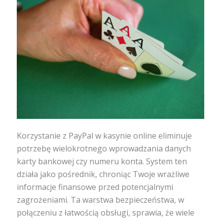
Korzystanie z PayPal w kasynie online eliminuje
potrzebę wielokrotnego wprowadzania danych
karty bankowej czy numeru konta. System ten
działa jako pośrednik, chroniąc Twoje wrażliwe
informacje finansowe przed potencjalnymi
zagrożeniami. Ta warstwa bezpieczeństwa, w
połączeniu z łatwością obsługi, sprawia, że wiele