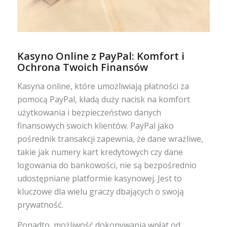
Kasyno Online z PayPal: Komfort i
Ochrona Twoich Finansów
Kasyna online, które umożliwiają płatności za
pomocą PayPal, kładą duży nacisk na komfort
użytkowania i bezpieczeństwo danych
finansowych swoich klientów. PayPal jako
pośrednik transakcji zapewnia, że dane wrażliwe,
takie jak numery kart kredytowych czy dane
logowania do bankowości, nie są bezpośrednio
udostępniane platformie kasynowej. Jest to
kluczowe dla wielu graczy dbających o swoją
prywatność.
Ponadto, możliwość dokonywania wpłat od