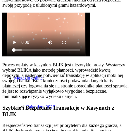
swoją przygodę z ulubionymi grami hazardowymi.
Pungi de cadouri
Stative
Proces wpłaty w kasynie z BLIK jest niezwykle prosty. Wystarczy
wybrać BLIKA jako metodę płatności, wprowadzić kwotę
depozytu, a następnie potwierdzić transakcję w aplikacji mobilnej
Magazin online
swojego banku. Brak konieczności podawania danych karty
płatniczej czy logowania się na stronie pośrednika płatności sprawia,
że jest to rozwiązanie wyjątkowo wygodne i bezpieczne,
minimalizujące ryzyko wycieku danych.
Calendare 2026
Szybkie i Bezpieczne Transakcje w Kasynach z
BLIK
Bezpieczeństwo transakcji jest priorytetem dla każdego gracza, a
BLIK doskonale wpisuje się w te oczekiwania. System ten