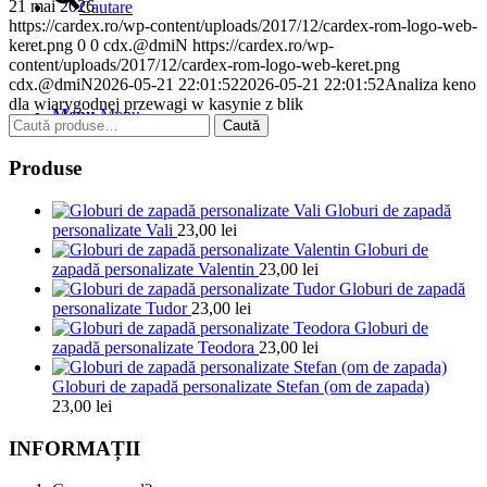
21 mai 2026
Cautare
https://cardex.ro/wp-content/uploads/2017/12/cardex-rom-logo-web-
keret.png
0
0
cdx.@dmiN
https://cardex.ro/wp-
content/uploads/2017/12/cardex-rom-logo-web-keret.png
cdx.@dmiN
2026-05-21 22:01:52
2026-05-21 22:01:52
Analiza keno
dla wiarygodnej przewagi w kasynie z blik
Menu
Menu
Caută
Caută
după:
Produse
Globuri de zapadă
personalizate Vali
23,00
lei
Globuri de
zapadă personalizate Valentin
23,00
lei
Globuri de zapadă
personalizate Tudor
23,00
lei
Globuri de
zapadă personalizate Teodora
23,00
lei
Globuri de zapadă personalizate Stefan (om de zapada)
23,00
lei
INFORMAȚII