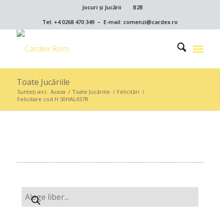
Jocuri și Jucării
B2B
Tel: +4 0268 470 349 – E-mail: comenzi@cardex.ro
Toate Jucăriile
Sunteți aici:
Acasa
/
Toate Jucăriile
/
Felicitări
/
Felicitare cod H 50HAL657R