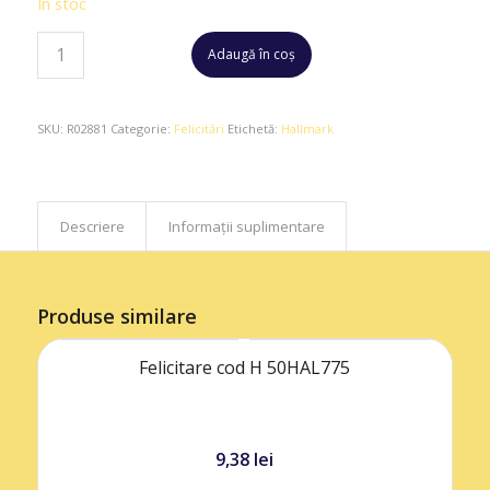
În stoc
Adaugă în coș
SKU:
R02881
Categorie:
Felicitări
Etichetă:
Hallmark
Descriere
Informații suplimentare
Produse similare
Felicitare cod H 50HAL775
9,38
lei