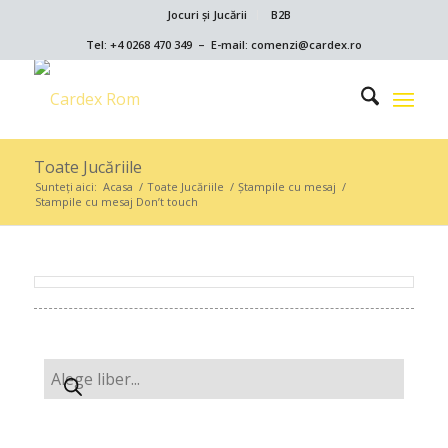
Jocuri și Jucării
B2B
Tel: +4 0268 470 349 – E-mail: comenzi@cardex.ro
Toate Jucăriile
Sunteți aici:
Acasa
/
Toate Jucăriile
/
Ștampile cu mesaj
/
Stampile cu mesaj Don’t touch