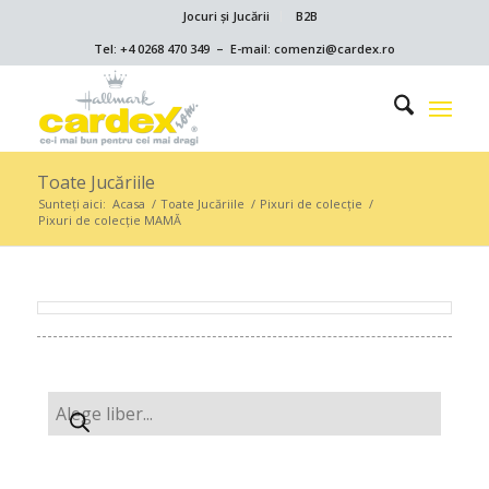
Jocuri și Jucării
B2B
Tel: +4 0268 470 349 – E-mail: comenzi@cardex.ro
Toate Jucăriile
Sunteți aici:
Acasa
/
Toate Jucăriile
/
Pixuri de colecție
/
Pixuri de colecție MAMĂ