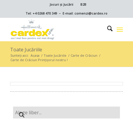
Jocuri și Jucării
B2B
Tel: +4 0268 470 349 – E-mail: comenzi@cardex.ro
Toate Jucăriile
Sunteți aici:
Acasa
/
Toate Jucăriile
/
Carte de Crăciun
/
Carte de Crăciun Prințișorul nostru !