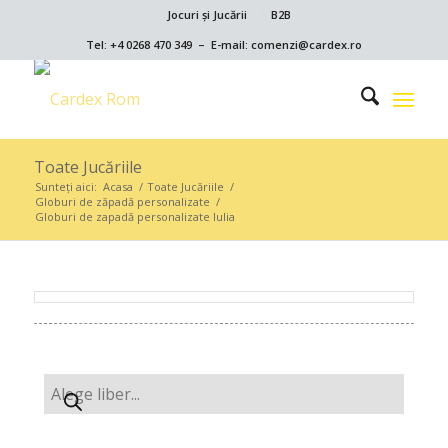
Jocuri și Jucării
B2B
Tel: +4 0268 470 349 – E-mail: comenzi@cardex.ro
Toate Jucăriile
Sunteți aici:
Acasa
/
Toate Jucăriile
/
Globuri de zăpadă personalizate
/
Globuri de zapadă personalizate Iulia