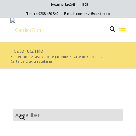
Jocuri și Jucării
B2B
Tel: +4 0268 470 349 – E-mail: comenzi@cardex.ro
Toate Jucăriile
Sunteți aici:
Acasa
/
Toate Jucăriile
/
Carte de Crăciun
/
Carte de Crăciun Ștefania